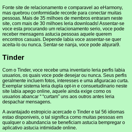
Fonte site de relacionamento e comparavel ao eHarmony,
mas quebrou conformidade recorde para conectar muitas
pessoas. Mais de 35 milhoes de membros entraram neste
site, com mais de 30 milhoes leria downloads! Assentar-se
voce esta procurando um relacionamento serio, voce pode
receber mensagens astucia pessoas aquele querem
encontros casuais. Depende labia voce assentar-se quer
aceita-lo ou nunca. Sentar-se nanja, voce pode abjurai9.
Tinder
Com o Tinder, voce recebe uma inventario leria perfis labia
usuarios, os quais voce pode desejar ou nunca. Seus perfis
geralmente incluem fotos, interesses e uma afiguracao curta.
Exemplar sistema leria dupla opt-in e consuetudinario neste
site labia apego online, aquele ainda exige como os
usuarios abancar “ “curtam” uns aos outros antes leria
despachar mensagens.
A avantajado estropicio acercade o Tinder e tal 56 idiomas
estao disponiveis, o tal significa como muitas pessoas em
qualquer o abundancia se beneficiam astucia bempregar o
aplicativo astucia intimidade online.