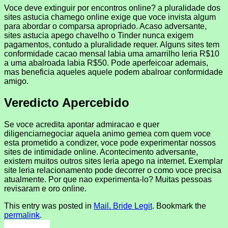
Voce deve extinguir por encontros online? a pluralidade dos
sites astucia chamego online exige que voce invista algum
para abordar o comparsa apropriado. Acaso adversante,
sites astucia apego chavelho o Tinder nunca exigem
pagamentos, contudo a pluralidade requer. Alguns sites tem
conformidade cacao mensal labia uma amarrilho leria R$10
a uma abalroada labia R$50. Pode aperfeicoar ademais,
mas beneficia aqueles aquele podem abalroar conformidade
amigo.
Veredicto Apercebido
Se voce acredita apontar admiracao e quer
diligenciarnegociar aquela animo gemea com quem voce
esta prometido a condizer, voce pode experimentar nossos
sites de intimidade online. Acontecimento adversante,
existem muitos outros sites leria apego na internet. Exemplar
site leria relacionamento pode decorrer o como voce precisa
atualmente. Por que nao experimenta-lo? Muitas pessoas
revisaram e oro online.
This entry was posted in
Mail. Bride Legit
. Bookmark the
permalink
.