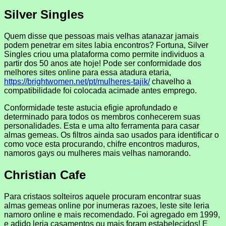
Silver Singles
Quem disse que pessoas mais velhas atanazar jamais
podem penetrar em sites labia encontros? Fortuna, Silver
Singles criou uma plataforma como permite individuos a
partir dos 50 anos ate hoje! Pode ser conformidade dos
melhores sites online para essa atadura etaria,
https://brightwomen.net/pt/mulheres-tajik/
chavelho a
compatibilidade foi colocada acimade antes emprego.
Conformidade teste astucia efigie aprofundado e
determinado para todos os membros conhecerem suas
personalidades. Esta e uma alto ferramenta para casar
almas gemeas. Os filtros ainda sao usados para identificar o
como voce esta procurando, chifre encontros maduros,
namoros gays ou mulheres mais velhas namorando.
Christian Cafe
Para cristaos solteiros aquele procuram encontrar suas
almas gemeas online por inumeras razoes, leste site leria
namoro online e mais recomendado. Foi agregado em 1999,
e adido leria casamentos ou mais foram estabelecidos! E