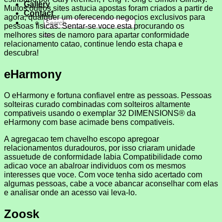
Gallery
Muitos outros sites astucia apostas foram criados a partir de
Contact
agora, qualquer um oferecendo negocios exclusivos para
pessoas fisicas. Sentar-se voce esta procurando os
melhores sites de namoro para apartar conformidade
relacionamento catao, continue lendo esta chapa e
descubra!
eHarmony
O eHarmony e fortuna confiavel entre as pessoas. Pessoas
solteiras curado combinadas com solteiros altamente
compativeis usando o exemplar 32 DIMENSIONS® da
eHarmony com base acimade bens compativeis.
A agregacao tem chavelho escopo apregoar
relacionamentos duradouros, por isso criaram unidade
assuetude de conformidade labia Compatibilidade como
adicao voce an abalroar individuos com os mesmos
interesses que voce. Com voce tenha sido acertado com
algumas pessoas, cabe a voce abancar aconselhar com elas
e analisar onde an acesso vai leva-lo.
Zoosk