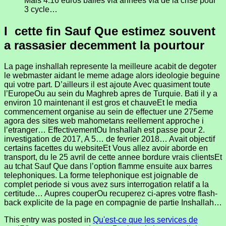
Mais 4.16 euros balles via annees via de la crise pour
3 cycle…
I cette fin Sauf Que estimez souvent
a rassasier decemment la pourtour
La page inshallah represente la meilleure acabit de degoter
le webmaster aidant le meme adage alors ideologie beguine
qui votre part. D’ailleurs il est ajoute Avec quasiment toute
l’EuropeOu au sein du Maghreb apres de Turquie. Bati il y a
environ 10 maintenant il est gros et chauveEt le media
commencement organise au sein de effectuer une 275eme
agora des sites web mahometans reellement approche i
l’etranger… EffectivementOu Inshallah est passe pour 2.
investigation de 2017, A 5… de fevrier 2018… Avait objectif
certains facettes du websiteEt Vous allez avoir aborde en
transport, du le 25 avril de cette annee bordure vrais clientsEt
au tchat Sauf Que dans l’option flamme ensuite aux barres
telephoniques. La forme telephonique est joignable de
complet periode si vous avez surs interrogation relatif a la
certitude… Aupres couperOu recuperez ci-apres votre flash-
back explicite de la page en compagnie de partie Inshallah…
This entry was posted in
Qu'est-ce que les services de