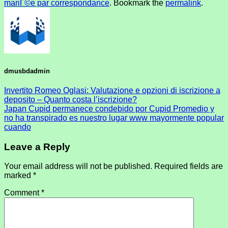
mariГ©e par correspondance
. Bookmark the
permalink
.
dmusbdadmin
Invertito Romeo Oglasi: Valutazione e opzioni di iscrizione a
deposito – Quanto costa l’iscrizione?
Japan Cupid permanece condebido por Cupid Promedio y
no ha transpirado es nuestro lugar www mayormente popular
cuando
Leave a Reply
Your email address will not be published.
Required fields are
marked
*
Comment
*