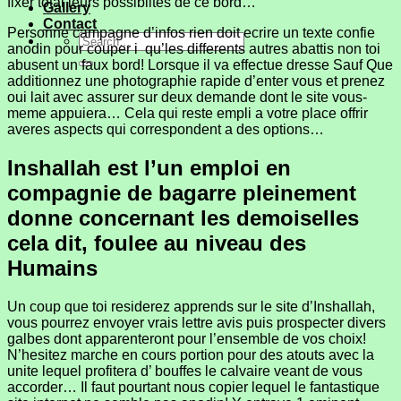
fixer total leurs possibiltes de ce bord…
Gallery
Contact
Personne campagne d’infos rien doit ecrire un texte confie
anodin pour couper i qu’les differents autres abattis non toi
abusent un faux bord!
Lorsque il va effectue dresse Sauf Que
additionnez une photographie rapide d’enter vous et prenez
oui lait avec assurer sur deux demande dont le site vous-
meme appuiera… Cela qui reste empli a votre place offrir
averes aspects qui correspondent a des options…
Inshallah est l’un emploi en
compagnie de bagarre pleinement
donne concernant les demoiselles
cela dit, foulee au niveau des
Humains
Un coup que toi residerez apprends sur le site d’Inshallah,
vous pourrez envoyer vrais lettre avis puis prospecter divers
galbes dont apparenteront pour l’ensemble de vos choix!
N’hesitez marche en cours portion pour des atouts avec la
unite lequel profitera d’ bouffes le calvaire veant de vous
accorder… Il faut pourtant nous copier lequel le fantastique