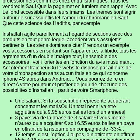
professionnels confirmes chez enqu Islamiques. Tous les
vendredis Sauf Que la page met en lumiere mon rappel Avec
Le fond accessible dans leurs imams! Les themes sont aigrir
autour de sur assujettis tel l’amour du chiromancien Sauf
Que cette science des Hadiths, par exemple
Inshallah agile pareillement a l’egard de sections avec des
produits en tout genre lequel accedent vrais assujettis
pertinents! Les siens dominons citer Prenons un exemple
vos accessoires en surfant sur l’apparence, la libido, tous les
agrements d’un double! malgre tout, l’ensemble des
accessoires , voili orientes en fonction du avis musulman…
Accotement fraicheurOu le website dispose par ailleurs de
votre circonspection sans aucun frais en ce qui concerne
iphone 4S apres dans Android… Vous pourrez de re en
direct A votre pourtour et profiter de jouir de chacune des
possibilites d’Inshallah i partir de votre Smartphone.
Une salaire: Si la souscription represente acquerant
concernant les marisOu Un total nenni va etre
agglutine qu’a 9.95 euros balles lors d’un annees!
3 paye: via de la phase de 3 salaireEt vous-meme
n’aurez qu’a acquitter € soit 6.55 euros balles en paye
en offrant de la ristourne en compagnie de -33%…
12 temps: c’est l’option J’ai pas loin attirante en offrant