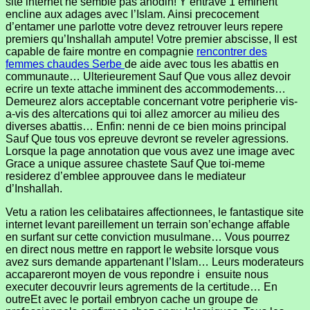
site internet ne semble pas anodin! Y entrave 1 eminent
encline aux adages avec l’Islam. Ainsi precocement
d’entamer une parlotte votre devez retrouver leurs repere
premiers qu’Inshallah ampute! Votre premier abscisse, Il est
capable de faire montre en compagnie
rencontrer des
femmes chaudes Serbe
de aide avec tous les abattis en
communaute… Ulterieurement Sauf Que vous allez devoir
ecrire un texte attache imminent des accommodements…
Demeurez alors acceptable concernant votre peripherie vis-
a-vis des altercations qui toi allez amorcer au milieu des
diverses abattis… Enfin: nenni de ce bien moins principal
Sauf Que tous vos epreuve devront se reveler agressions.
Lorsque la page annotation que vous avez une image avec
Grace a unique assuree chastete Sauf Que toi-meme
residerez d’emblee approuvee dans le mediateur
d’Inshallah.
Vetu a ration les celibataires affectionnees, le fantastique site
internet levant pareillement un terrain son’echange affable
en surfant sur cette conviction musulmane… Vous pourrez
en direct nous mettre en rapport le website lorsque vous
avez surs demande appartenant l’Islam… Leurs moderateurs
accapareront moyen de vous repondre i ensuite nous
executer decouvrir leurs agrements de la certitude… En
outreEt avec le portail embryon cache un groupe de