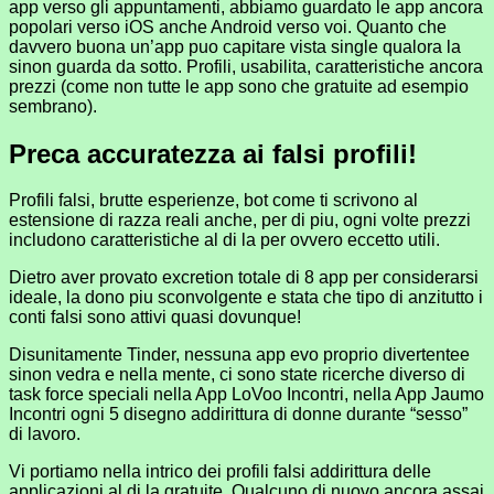
app verso gli appuntamenti, abbiamo guardato le app ancora
popolari verso iOS anche Android verso voi. Quanto che
davvero buona un’app puo capitare vista single qualora la
sinon guarda da sotto. Profili, usabilita, caratteristiche ancora
prezzi (come non tutte le app sono che gratuite ad esempio
sembrano).
Preca accuratezza ai falsi profili!
Profili falsi, brutte esperienze, bot come ti scrivono al
estensione di razza reali anche, per di piu, ogni volte prezzi
includono caratteristiche al di la per ovvero eccetto utili.
Dietro aver provato excretion totale di 8 app per considerarsi
ideale, la dono piu sconvolgente e stata che tipo di anzitutto i
conti falsi sono attivi quasi dovunque!
Disunitamente Tinder, nessuna app evo proprio divertentee
sinon vedra e nella mente, ci sono state ricerche diverso di
task force speciali nella App LoVoo Incontri, nella App Jaumo
Incontri ogni 5 disegno addirittura di donne durante “sesso”
di lavoro.
Vi portiamo nella intrico dei profili falsi addirittura delle
applicazioni al di la gratuite. Qualcuno di nuovo ancora assai