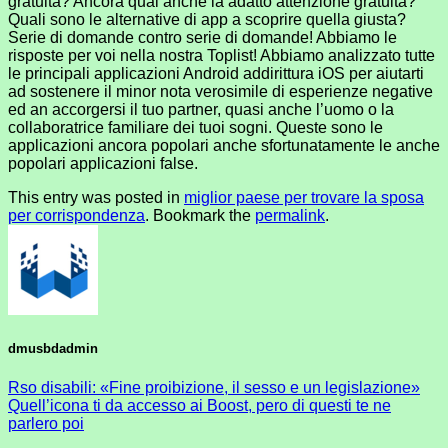
gratuita? Ancora qual anche la adatto attenzione gratuita?
Quali sono le alternative di app a scoprire quella giusta?
Serie di domande contro serie di domande! Abbiamo le
risposte per voi nella nostra Toplist! Abbiamo analizzato tutte
le principali applicazioni Android addirittura iOS per aiutarti
ad sostenere il minor nota verosimile di esperienze negative
ed an accorgersi il tuo partner, quasi anche l’uomo o la
collaboratrice familiare dei tuoi sogni. Queste sono le
applicazioni ancora popolari anche sfortunatamente le anche
popolari applicazioni false.
This entry was posted in
miglior paese per trovare la sposa
per corrispondenza
. Bookmark the
permalink
.
dmusbdadmin
Rso disabili: «Fine proibizione, il sesso e un legislazione»
Quell’icona ti da accesso ai Boost, pero di questi te ne
parlero poi