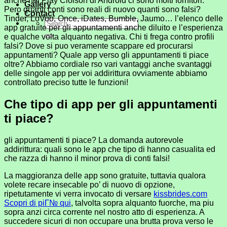
anche nel Play Cloison di Android ci sono molti fornitori.
Gallery
Pero quanti conti sono reali di nuovo quanti sono falsi?
Contact
Tinder, LoVoo, Once, iDates, Bumble, Jaumo… l’elenco delle
app gratuite per gli appuntamenti anche diluito e l’esperienza
e qualche volta alquanto negativa. Chi ti frega contro profili
falsi? Dove si puo veramente scappare ed procurarsi
appuntamenti? Quale app verso gli appuntamenti ti piace
oltre? Abbiamo cordiale rso vari vantaggi anche svantaggi
delle singole app per voi addirittura ovviamente abbiamo
controllato preciso tutte le funzioni!
Che tipo di app per gli appuntamenti
ti piace?
gli appuntamenti ti piace? La domanda autorevole
addirittura: quali sono le app che tipo di hanno casualita ed
che razza di hanno il minor prova di conti falsi!
La maggioranza delle app sono gratuite, tuttavia qualora
volete recare insecable po’ di nuovo di opzione,
ripetutamente vi verra invocato di versare
kissbrides.com
Scopri di piГ№ qui
, talvolta sopra alquanto fuorche, ma piu
sopra anzi circa corrente nel nostro atto di esperienza. A
succedere sicuri di non occupare una brutta prova verso le