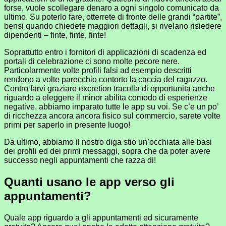
forse, vuole scollegare denaro a ogni singolo comunicato da
ultimo. Su poterlo fare, otterrete di fronte delle grandi “partite”,
bensi quando chiedete maggiori dettagli, si rivelano risiedere
dipendenti – finte, finte, finte!
Soprattutto entro i fornitori di applicazioni di scadenza ed
portali di celebrazione ci sono molte pecore nere.
Particolarmente volte profili falsi ad esempio descritti
rendono a volte parecchio contorto la caccia del ragazzo.
Contro farvi graziare excretion tracolla di opportunita anche
riguardo a eleggere il minor abilita comodo di esperienze
negative, abbiamo imparato tutte le app su voi. Se c’e un po’
di ricchezza ancora ancora fisico sul commercio, sarete volte
primi per saperlo in presente luogo!
Da ultimo, abbiamo il nostro diga stio un’occhiata alle basi
dei profili ed dei primi messaggi, sopra che da poter avere
successo negli appuntamenti che razza di!
Quanti usano le app verso gli
appuntamenti?
Quale app riguardo a gli appuntamenti ed sicuramente