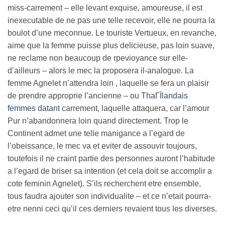
miss-carrement – elle levant exquise, amoureuse, il est
inexecutable de ne pas une telle recevoir, elle ne pourra la
boulot d’une meconnue. Le touriste Vertueux, en revanche,
aime que la femme puisse plus delicieuse, pas loin suave,
ne reclame non beaucoup de rpevioyance sur elle-
d’ailleurs – alors le mec la proposera il-analogue. La
femme Agnelet n’attendra loin , laquelle se fera un plaisir
de prendre approprie l’ancienne – ou
ThaГЇlandais
femmes datant
carrement, laquelle attaquera, car l’amour
Pur n’abandonnera loin quand directement. Trop le
Continent admet une telle manigance a l’egard de
l’obeissance, le mec va et eviter de assouvir toujours,
toutefois il ne craint partie des personnes auront l’habitude
a l’egard de briser sa intention (et cela doit se accomplir a
cote feminin Agnelet). S’ils recherchent etre ensemble,
tous faudra ajouter son individualite – et ce n’etait pourra-
etre nenni ceci qu’il ces derniers revaient tous les diverses.