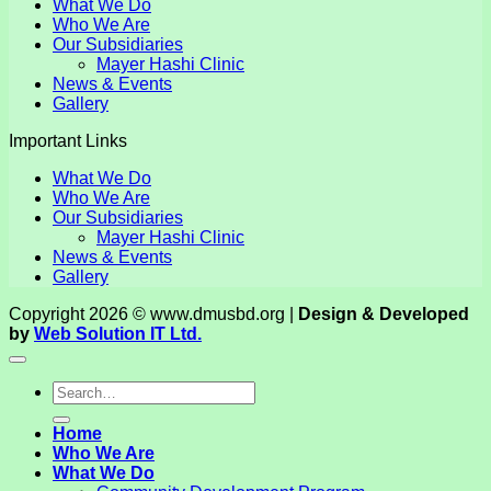
What We Do
Who We Are
Our Subsidiaries
Mayer Hashi Clinic
News & Events
Gallery
Important Links
What We Do
Who We Are
Our Subsidiaries
Mayer Hashi Clinic
News & Events
Gallery
Copyright 2026 © www.dmusbd.org |
Design & Developed
by
Web Solution IT Ltd.
Home
Who We Are
What We Do