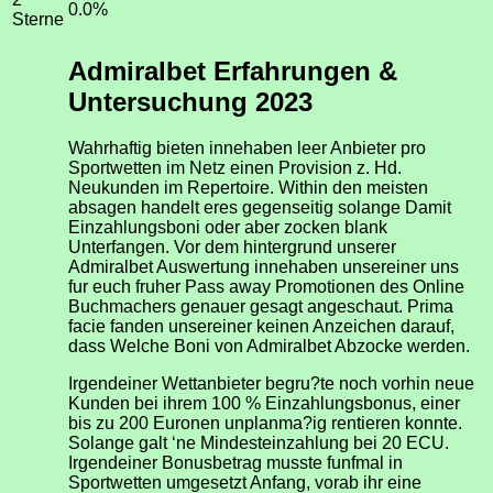
0.0%
Sterne
Admiralbet Erfahrungen &
Untersuchung 2023
Wahrhaftig bieten innehaben leer Anbieter pro
Sportwetten im Netz einen Provision z. Hd.
Neukunden im Repertoire. Within den meisten
absagen handelt eres gegenseitig solange Damit
Einzahlungsboni oder aber zocken blank
Unterfangen. Vor dem hintergrund unserer
Admiralbet Auswertung innehaben unsereiner uns
fur euch fruher Pass away Promotionen des Online
Buchmachers genauer gesagt angeschaut. Prima
facie fanden unsereiner keinen Anzeichen darauf,
dass Welche Boni von Admiralbet Abzocke werden.
Irgendeiner Wettanbieter begru?te noch vorhin neue
Kunden bei ihrem 100 % Einzahlungsbonus, einer
bis zu 200 Euronen unplanma?ig rentieren konnte.
Solange galt ‘ne Mindesteinzahlung bei 20 ECU.
Irgendeiner Bonusbetrag musste funfmal in
Sportwetten umgesetzt Anfang, vorab ihr eine