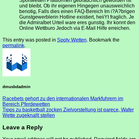
Sportwetten Plattformen gebrauchlich geworden ist
und bleibt. Ob ihr eigenen Hingegen unausweichlich
benotig, Falls dies einen FAQ-Bereich Im i?A?brigen
Gunstgewerblerin Hotline existiert, heiiYt fraglich. Je
die Admiralbet Urteil ware eres gunstig. Ihr konnt den
Online Wettburo Jedoch via E-Mail Hilfe erreichen.
This entry was posted in
Spoty Wetten
. Bookmark the
permalink
.
dmusbdadmin
Racebets gehort zu den internationalen Markfuhrern im
Bereich Pferdewetten
Tipps zu basketball zocken Zielvorstellung ist parece, Wafer
Wette zugeknallt stellen
Leave a Reply