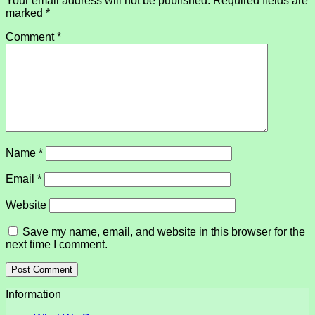
Your email address will not be published.
Required fields are
marked
*
Comment
*
Name
*
Email
*
Website
Save my name, email, and website in this browser for the
next time I comment.
Information