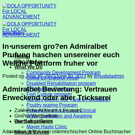
Skip
to
content
Spoty Wetten
In unserem gro?en Admiralbet
Prufung haschen unsereiner euch
Home
Welche Plattform fruher vor
Who We Are
What We Do
Community Development Program
Posted on
June 30, 2023
June 30, 2023
by
dmusbdadmin
Covid-19 (Corona Virus)
Disabled Rehabilitation program
Admiralbet Bewertung: Vertrauen
EPI Vaccine Program
Fish Culture program
Erweckend oder aber Trickserei
Nursery project (IGP) and a Forestation
Poultry rearing Program
Zahlreiche Aktionen & Features
Primary Health care and Clinical
Gro?es Wettportfolio
Water, Sanitation and Awarene
Werthaltige Recht
Our Subsidiaries
Mayer Hashi Clinic
Admiralbet gehort zum osterreichischen Online Buchmacher
News & Events