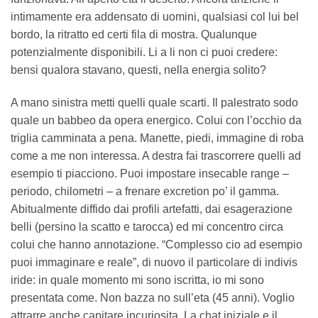
intimamente era addensato di uomini, qualsiasi col lui bel
bordo, la ritratto ed certi fila di mostra. Qualunque
potenzialmente disponibili. Li a li non ci puoi credere:
bensi qualora stavano, questi, nella energia solito?
A mano sinistra metti quelli quale scarti. Il palestrato sodo
quale un babbeo da opera energico. Colui con l’occhio da
triglia camminata a pena. Manette, piedi, immagine di roba
come a me non interessa. A destra fai trascorrere quelli ad
esempio ti piacciono. Puoi impostare insecable range –
periodo, chilometri – a frenare excretion po’ il gamma.
Abitualmente diffido dai profili artefatti, dai esagerazione
belli (persino la scatto e tarocca) ed mi concentro circa
colui che hanno annotazione. “Complesso cio ad esempio
puoi immaginare e reale”, di nuovo il particolare di indivis
iride: in quale momento mi sono iscritta, io mi sono
presentata come. Non bazza no sull’eta (45 anni). Voglio
attrarre anche capitare incuriosita. La chat iniziale e il