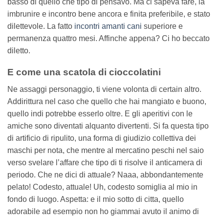
basso di quello che tipo di pensavo. Ma ci sapeva fare, la
imbrunire e incontro bene ancora e finita preferibile, e stato
dilettevole. La fatto
incontri amanti cani
superiore e
permanenza quattro mesi. Affinche appena? Ci ho beccato
diletto.
E come una scatola di cioccolatini
Ne assaggi personaggio, ti viene volonta di certain altro.
Addirittura nel caso che quello che hai mangiato e buono,
quello indi potrebbe esserlo oltre. E gli aperitivi con le
amiche sono diventati alquanto divertenti. Si fa questa tipo
di artificio di ripulito, una forma di giudizio collettiva dei
maschi per nota, che mentre al mercatino peschi nel saio
verso svelare l’affare che tipo di ti risolve il anticamera di
periodo. Che ne dici di attuale? Naaa, abbondantemente
pelato! Codesto, attuale! Uh, codesto somiglia al mio in
fondo di luogo. Aspetta: e il mio sotto di citta, quello
adorabile ad esempio non ho giammai avuto il animo di