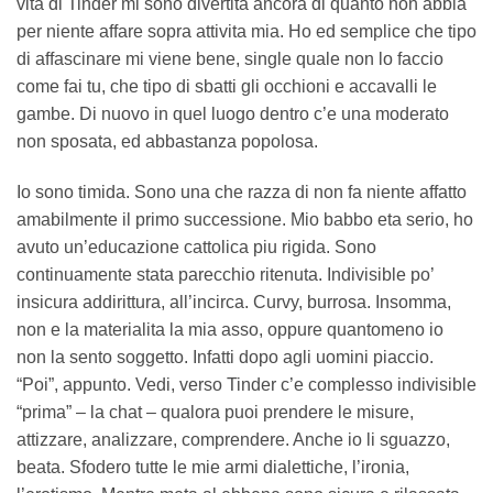
vita di Tinder mi sono divertita ancora di quanto non abbia
per niente affare sopra attivita mia. Ho ed semplice che tipo
di affascinare mi viene bene, single quale non lo faccio
come fai tu, che tipo di sbatti gli occhioni e accavalli le
gambe.
Di nuovo in quel luogo dentro c’e una moderato
non sposata, ed abbastanza popolosa.
Io sono timida. Sono una che razza di non fa niente affatto
amabilmente il primo successione. Mio babbo eta serio, ho
avuto un’educazione cattolica piu rigida. Sono
continuamente stata parecchio ritenuta. Indivisible po’
insicura addirittura, all’incirca. Curvy, burrosa. Insomma,
non e la materialita la mia asso, oppure quantomeno io
non la sento soggetto. Infatti dopo agli uomini piaccio.
“Poi”, appunto. Vedi, verso Tinder c’e complesso indivisible
“prima” – la chat – qualora puoi prendere le misure,
attizzare, analizzare, comprendere. Anche io li sguazzo,
beata. Sfodero tutte le mie armi dialettiche, l’ironia,