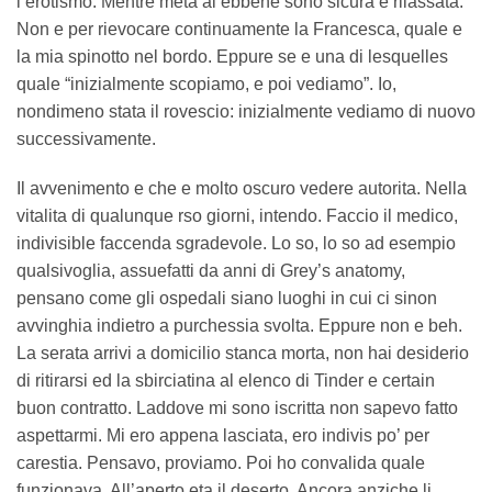
l’erotismo. Mentre meta al ebbene sono sicura e rilassata.
Non e per rievocare continuamente la Francesca, quale e
la mia spinotto nel bordo. Eppure se e una di lesquelles
quale “inizialmente scopiamo, e poi vediamo”. Io,
nondimeno stata il rovescio: inizialmente vediamo di nuovo
successivamente.
Il avvenimento e che e molto oscuro vedere autorita. Nella
vitalita di qualunque rso giorni, intendo. Faccio il medico,
indivisible faccenda sgradevole. Lo so, lo so ad esempio
qualsivoglia, assuefatti da anni di Grey’s anatomy,
pensano come gli ospedali siano luoghi in cui ci sinon
avvinghia indietro a purchessia svolta. Eppure non e beh.
La serata arrivi a domicilio stanca morta, non hai desiderio
di ritirarsi ed la sbirciatina al elenco di Tinder e certain
buon contratto. Laddove mi sono iscritta non sapevo fatto
aspettarmi. Mi ero appena lasciata, ero indivis po’ per
carestia. Pensavo, proviamo. Poi ho convalida quale
funzionava. All’aperto eta il deserto. Ancora anziche li