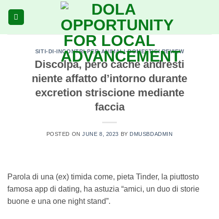
Skip
to
content
SITI-DI-INCONTRI-PER-ANIMALI-DOMESTICI REVIEW
Discolpa, pero cache andresti
niente affatto d’intorno durante
excretion striscione mediante
faccia
POSTED ON
JUNE 8, 2023
BY
DMUSBDADMIN
Parola di una (ex) timida come, pieta Tinder, la piuttosto
famosa app di dating, ha astuzia “amici, un duo di storie
buone e una one night stand”.