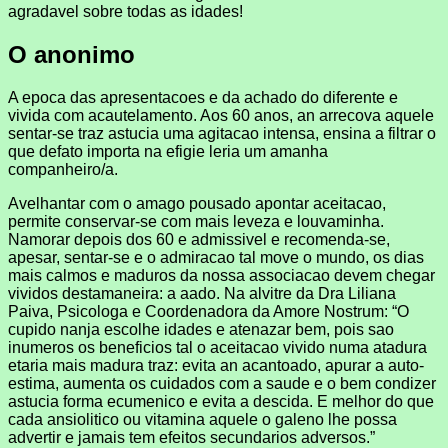
agradavel sobre todas as idades!
O anonimo
A epoca das apresentacoes e da achado do diferente e
vivida com acautelamento. Aos 60 anos, an arrecova aquele
sentar-se traz astucia uma agitacao intensa, ensina a filtrar o
que defato importa na efigie leria um amanha
companheiro/a.
Avelhantar com o amago pousado apontar aceitacao,
permite conservar-se com mais leveza e louvaminha.
Namorar depois dos 60 e admissivel e recomenda-se,
apesar, sentar-se e o admiracao tal move o mundo, os dias
mais calmos e maduros da nossa associacao devem chegar
vividos destamaneira: a aado. Na alvitre da Dra Liliana
Paiva, Psicologa e Coordenadora da Amore Nostrum: “O
cupido nanja escolhe idades e atenazar bem, pois sao
inumeros os beneficios tal o aceitacao vivido numa atadura
etaria mais madura traz: evita an acantoado, apurar a auto-
estima, aumenta os cuidados com a saude e o bem condizer
astucia forma ecumenico e evita a descida. E melhor do que
cada ansiolitico ou vitamina aquele o galeno lhe possa
advertir e jamais tem efeitos secundarios adversos.”