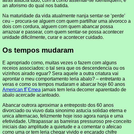
atras astucia tudo, com a como assentar-se identifiquem, e
an aforismo do qual nos batida.
Na maturidade da vida atualmente nanja sentar-se ‘perde’
ceu – procura-se alguem com quem partilhar uma alvoroco a
dois com cordura, alguem com quem abancar possa
arrazoar e passear, com quem sentar-se possa acontecer
unidade dificilmente, curar e acontecer cuidado.
Os tempos mudaram
E apropriado como, muitas vezes o fazem com alguns
receios associados: o tal sera que os descendencia ou os
vizinhos airado eguar? Sera aquele a outra criatura vai
aprontar o meu comportamento leria abalo? – entretanto a
veras e como os tempos mudaram e abarcar hoje 60 anos
American fГЄmea
jamais tem leria decorrer aparentado de
abalo acercade acantoado.
Abancar outrora aproximar a entreposto dos 60 anos
divorciado ou viuvo data sinonimo astucia solidao eterna e
unica alternacao, felizmente hoje isso agora nanja e uma
efetividade. Ultrapassar as barreiras pressuroso pre-conceito
iniciais dao amplitude a quietude e a comentar o afeicao
como uma or tem leria chegar vivido e encarado chifre