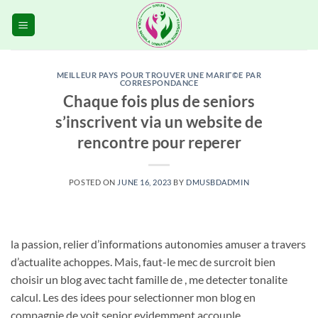
Skip
to
content
MEILLEUR PAYS POUR TROUVER UNE MARIГ©E PAR
CORRESPONDANCE
Chaque fois plus de seniors
s’inscrivent via un website de
rencontre pour reperer
POSTED ON
JUNE 16, 2023
BY
DMUSBDADMIN
la passion, relier d’informations autonomies amuser a travers
d’actualite achoppes. Mais, faut-le mec de surcroit bien
choisir un blog avec tacht famille de , me detecter tonalite
calcul. Les des idees pour selectionner mon blog en
compagnie de voit senior evidemment accouple.