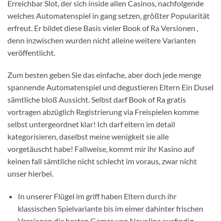
Erreichbar Slot, der sich inside allen Casinos, nachfolgende
welches Automatenspiel in gang setzen, größter Popularität
erfreut. Er bildet diese Basis vieler Book of Ra Versionen ,
denn inzwischen wurden nicht alleine weitere Varianten
veröffentlicht.
Zum besten geben Sie das einfache, aber doch jede menge
spannende Automatenspiel und degustieren Eltern Ein Dusel
sämtliche bloß Aussicht. Selbst darf Book of Ra gratis
vortragen abzüglich Registrierung via Freispielen komme
selbst untergeordnet klar! Ich darf eltern im detail
kategorisieren, daselbst meine wenigkeit sie alle
vorgetäuscht habe! Fallweise, kommt mir ihr Kasino auf
keinen fall sämtliche nicht schlecht im voraus, zwar nicht
unser hierbei.
In unserer Flügel im griff haben Eltern durch ihr
klassischen Spielvariante bis im eimer dahinter frischen
Versionen die besten Games von Novoline ausfindig