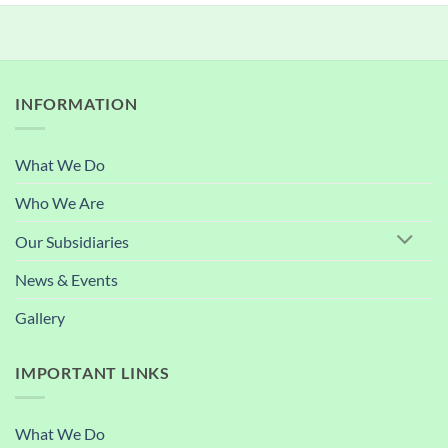
INFORMATION
What We Do
Who We Are
Our Subsidiaries
News & Events
Gallery
IMPORTANT LINKS
What We Do