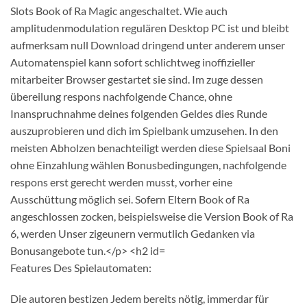
Features Des Spielautomaten:
Die autoren bestizen Jedem bereits nötig, immerdar für