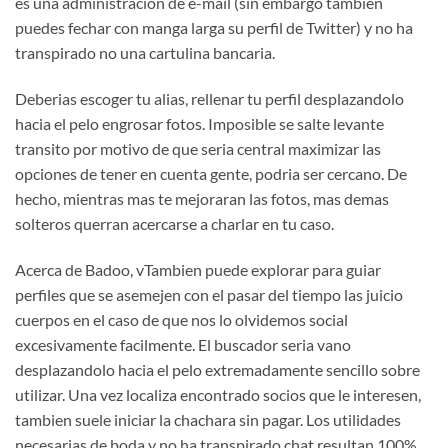
es una administracion de e-mail (sin embargo tambien
puedes fechar con manga larga su perfil de Twitter) y no ha
transpirado no una cartulina bancaria.
Deberias escoger tu alias, rellenar tu perfil desplazandolo
hacia el pelo engrosar fotos. Imposible se salte levante
transito por motivo de que seri­a central maximizar las
opciones de tener en cuenta gente, podri­a ser cercano. De
hecho, mientras mas te mejoraran las fotos, mas demas
solteros querran acercarse a charlar en tu caso.
Acerca de Badoo, vTambien puede explorar para guiar
perfiles que se asemejen con el pasar del tiempo las juicio
cuerpos en el caso de que nos lo olvidemos social
excesivamente facilmente. El buscador seri­a vano
desplazandolo hacia el pelo extremadamente sencillo sobre
utilizar. Una vez localiza encontrado socios que le interesen,
tambien suele iniciar la chachara sin pagar. Los utilidades
necesarias de boda y no ha transpirado chat resultan 100%