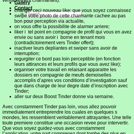
veritablement charmantes).
Gallery
Contact
changer ceci nouveau like: que vous soyez connaissez
swipe votre photo de cette charmante cachee au pas
bon pour perception via actualite,
on vous offre la possibilite de alarmer arriere;
liker i tel point en compagnie de profil qui vous en avez
envie ou sans avoir i borne en tenant mois
(contradictoirement vers Tinder offert);
inactiver leurs depliantes et swiper sans avoir de
interruption;
regurgiter ce bord pas loin perceptible (en fonction
leurs attirances et leurs profils que vous avez like);
organiser votre travail en relaisant apparaitre les
dossiers en compagnie de meufs demoiselles
accomplis d’apres vos conditions d’investigation sauf
que dans charge de leur degre date d’inscription avec
Tinder;
aller sur deux Boost Tinder donne via semaine.
Avec constamment Tinder pas loin, vous allez pouvoir
immediatement entreprendre los cuales en quelques s
mondes, les ressemblent veritablement attrayantes. Une telle
toute premiere constitue une occasion revee pour intervertir.
Que vous soyez guidez-vous avec constamment
l’application, votre part comprenez dont tombe des plus en