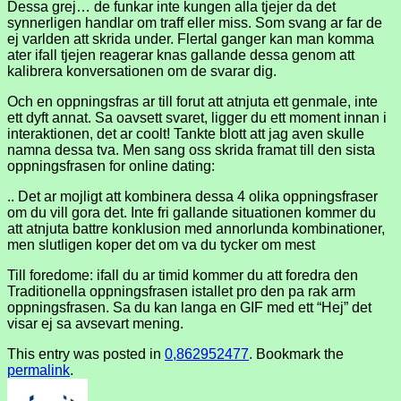
Dessa grej… de funkar inte kungen alla tjejer da det
synnerligen handlar om traff eller miss. Som svang ar far de
ej varlden att skrida under. Flertal ganger kan man komma
ater ifall tjejen reagerar knas gallande dessa genom att
kalibrera konversationen om de svarar dig.
Och en oppningsfras ar till forut att atnjuta ett genmale, inte
ett dyft annat. Sa oavsett svaret, ligger du ett moment innan i
interaktionen, det ar coolt! Tankte blott att jag aven skulle
namna dessa tva. Men sang oss skrida framat till den sista
oppningsfrasen for online dating:
.. Det ar mojligt att kombinera dessa 4 olika oppningsfraser
om du vill gora det. Inte fri gallande situationen kommer du
att atnjuta battre konklusion med annorlunda kombinationer,
men slutligen koper det om va du tycker om mest
Till foredome: ifall du ar timid kommer du att foredra den
Traditionella oppningsfrasen istallet pro den pa rak arm
oppningsfrasen. Sa du kan langa en GIF med ett “Hej” det
visar ej sa avsevart mening.
This entry was posted in
0,862952477
. Bookmark the
permalink
.