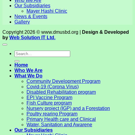
Who We Are
Our Subsidiaries
Mayer Hashi Clinic
News & Events
Gallery
Copyright 2026 © www.dmusbd.org |
Design & Developed
by
Web Solution IT Ltd.
Home
Who We Are
What We Do
Community Development Program
Covid-19 (Corona Virus)
Disabled Rehabilitation program
EPI Vaccine Program
Fish Culture program
Nursery project (IGP) and a Forestation
Poultry rearing Program
Primary Health care and Clinical
Water, Sanitation and Awarene
Our Subsidiaries