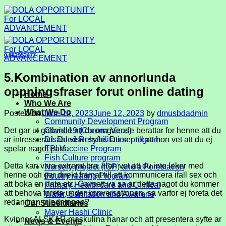
Skip
to
content
0,862952477
5.Kombination av annorlunda
oppningsfraser forut online dating
Home
Who We Are
What We Do
Posted on
June 12, 2023
June 12, 2023
by
dmusbdadmin
Community Development Program
Det gar ut gallande att du omgaende berattar for henne att du
Covid-19 (Corona Virus)
ar intresserad. Du visar syfte. Du ser till att hon vet att du ej
Disabled Rehabilitation program
spelar nagot parti.
EPI Vaccine Program
Fish Culture program
Detta kan vara extremt bra. Hon vet att du inte leker med
Nursery project (IGP) and a Forestation
henne och gar direkt framat till att kommunicera ifall sex och
Poultry rearing Program
att boka en date etc. Oavsett va sa ar detta nagot du kommer
Primary Health care and Clinical
att behova foreta under konversationen, sa varfor ej foreta det
Water, Sanitation and Awarene
redan fran inledningen?
Our Subsidiaries
Mayer Hashi Clinic
Kvinnor ALSKAR maskulina hanar och att presentera syfte ar
News & Events