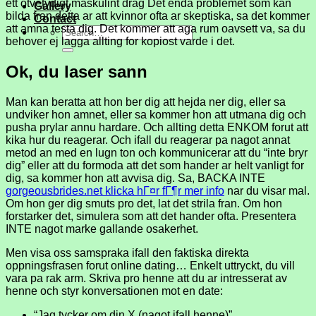
ett otvetydigt maskulint drag Det enda problemet som kan
Gallery
bilda fran detta ar att kvinnor ofta ar skeptiska, sa det kommer
Contact
att amna testa dig. Det kommer att aga rum oavsett va, sa du
behover ej lagga allting for kopiost varde i det.
Ok, du laser sann
Man kan beratta att hon ber dig att hejda ner dig, eller sa
undviker hon amnet, eller sa kommer hon att utmana dig och
pusha prylar annu hardare.
Och allting detta ENKOM forut att
kika hur du reagerar. Och ifall du reagerar pa nagot annat
metod an med en lugn ton och kommunicerar att du “inte bryr
dig” eller att du formoda att det som hander ar helt vanligt for
dig, sa kommer hon att avvisa dig. Sa, BACKA INTE
gorgeousbrides.net klicka hГ¤r fГ¶r mer info
nar du visar mal.
Om hon ger dig smuts pro det, lat det strila fran. Om hon
forstarker det, simulera som att det hander ofta. Presentera
INTE nagot marke gallande osakerhet.
Men visa oss samspraka ifall den faktiska direkta
oppningsfrasen forut online dating… Enkelt uttryckt, du vill
vara pa rak arm. Skriva pro henne att du ar intresserat av
henne och styr konversationen mot en date:
“Jag tycker om din X (nagot ifall henne)”