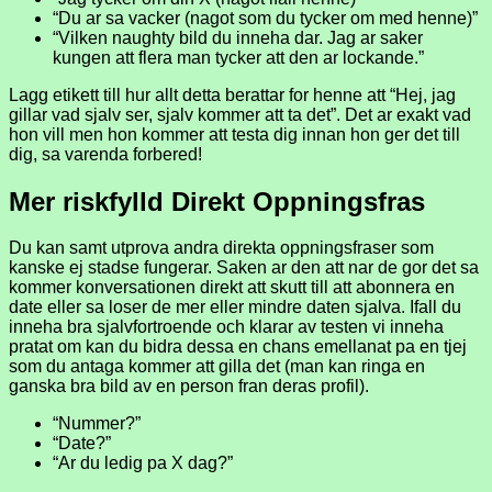
“Du ar sa vacker (nagot som du tycker om med henne)”
“Vilken naughty bild du inneha dar. Jag ar saker
kungen att flera man tycker att den ar lockande.”
Lagg etikett till hur allt detta berattar for henne att “Hej, jag
gillar vad sjalv ser, sjalv kommer att ta det”. Det ar exakt vad
hon vill men hon kommer att testa dig innan hon ger det till
dig, sa varenda forbered!
Mer riskfylld Direkt Oppningsfras
Du kan samt utprova andra direkta oppningsfraser som
kanske ej stadse fungerar. Saken ar den att nar de gor det sa
kommer konversationen direkt att skutt till att abonnera en
date eller sa loser de mer eller mindre daten sjalva. Ifall du
inneha bra sjalvfortroende och klarar av testen vi inneha
pratat om kan du bidra dessa en chans emellanat pa en tjej
som du antaga kommer att gilla det (man kan ringa en
ganska bra bild av en person fran deras profil).
“Nummer?”
“Date?”
“Ar du ledig pa X dag?”