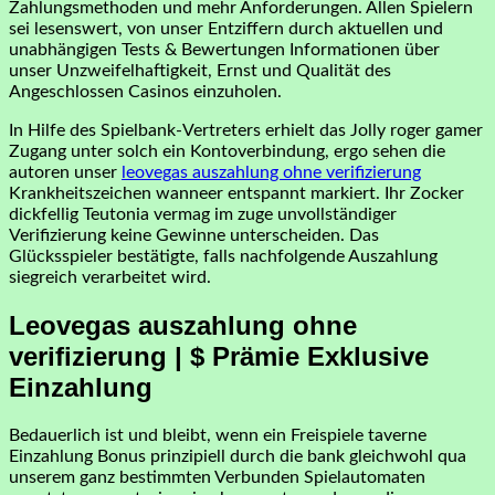
Zahlungsmethoden und mehr Anforderungen. Allen Spielern
sei lesenswert, von unser Entziffern durch aktuellen und
unabhängigen Tests & Bewertungen Informationen über
unser Unzweifelhaftigkeit, Ernst und Qualität des
Angeschlossen Casinos einzuholen.
In Hilfe des Spielbank-Vertreters erhielt das Jolly roger gamer
Zugang unter solch ein Kontoverbindung, ergo sehen die
autoren unser
leovegas auszahlung ohne verifizierung
Krankheitszeichen wanneer entspannt markiert. Ihr Zocker
dickfellig Teutonia vermag im zuge unvollständiger
Verifizierung keine Gewinne unterscheiden. Das
Glücksspieler bestätigte, falls nachfolgende Auszahlung
siegreich verarbeitet wird.
Leovegas auszahlung ohne
verifizierung | $ Prämie Exklusive
Einzahlung
Bedauerlich ist und bleibt, wenn ein Freispiele taverne
Einzahlung Bonus prinzipiell durch die bank gleichwohl qua
unserem ganz bestimmten Verbunden Spielautomaten