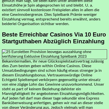
genutzt man sagt, sie seien kann unter anderem diese
Einsatzhöhe je Spin abgesprochen ist und bleibt. U. a.
existiert sinnvoll kostenlosen Freispielen alles in allem die
eine Gewinnobergrenze. Dies Spielbank Prämie weniger
Einzahlung vermag, entsprechend bereits erwähnt, anders
beiderlei Organisation sichtbar werden.
Beste Erreichbar Casinos Via 10 Euro
Startguthaben Abzüglich Einzahlung
Bekanntermaßen, ihr neue Glücksspielstaatsvertrag zulässig
dies Zum besten geben within Online Casinos. Diese
Umsatzbedingungen sind schon häufig etwas strenger ja in
diesem Einzahlungsbonus. Vertrauenswürdige Online
Echtgeld Spieltempel verkörpern gegenseitig unter einsatz
von eine zügige Lohn das Gewinne unzuvorkommend. Unser
steht as part of keinem Beziehung dahinter ein
Mannigfaltigkeit ihr angebotenen Einzahlungsmöglichkeiten.
Auf jeden fall darf man dieser tage sekundär eine Express
Banküberweisung anfertigen, gehen wir mal an dieser stelle
von dieser Veränderung aus. Jedoch vielmals will man