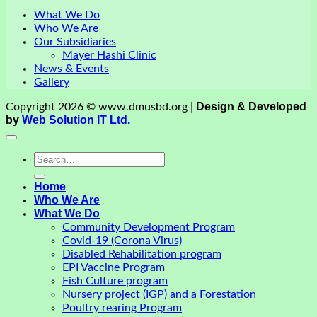
What We Do
Who We Are
Our Subsidiaries
Mayer Hashi Clinic
News & Events
Gallery
Design & Developed
Copyright 2026 © www.dmusbd.org |
by
Web Solution IT Ltd.
Home
Who We Are
What We Do
Community Development Program
Covid-19 (Corona Virus)
Disabled Rehabilitation program
EPI Vaccine Program
Fish Culture program
Nursery project (IGP) and a Forestation
Poultry rearing Program