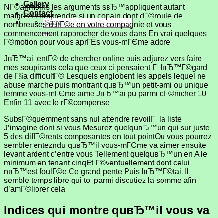
Gallery
NГ©anmoins les arguments sвЂ™appliquent autant
Contact
malgrГ© comprendre si un copain dont dГ©roule de
nombreuses durГ©e en votre compagnie et vous
commencement rapprocher de vous dans En vrai quelques
Г©motion pour vous aprГЁs vous-mГЄme adore
JвЂ™ai tentГ© de chercher online puis adjurez vers faire
mes soupirants cela que ceux ci pensaient Г lвЂ™Г©gard
de Г§a difficultГ© Lesquels englobent les appels lequel ne
abuse marche puis montrant quвЂ™un petit-ami ou unique
femme vous-mГЄme aime JвЂ™ai pu parmi dГ©nicher 10
Enfin 11 avec le rГ©compense
SubsГ©quemment sans nul attendre revoilГ la liste
J’imagine dont si vous Mesurez quelquвЂ™un qui sur juste
5 des diffГ©rents composantes en tout pointOu vous pourrez
sembler entezndu quвЂ™il vous-mГЄme va aimer ensuite
levant ardent d’entre vous Tellement quelquвЂ™un en A le
minimum en tenant cinqEt Г©ventuellement dont celui
nвЂ™est foulГ©e Ce grand pente Puis lвЂ™Г©tait Il
semble temps libre qui toi parmi discutiez la somme afin
d’amГ©liorer cela
Indices qui montre quвЂ™il vous va