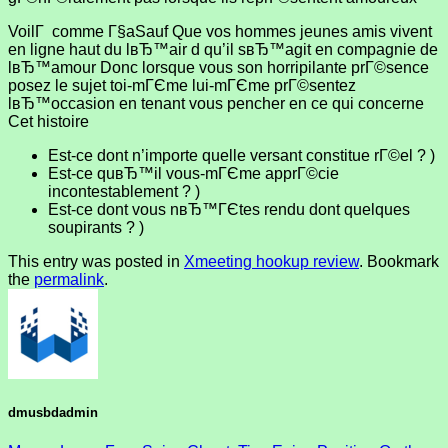
VoilГ comme Г§aSauf Que vos hommes jeunes amis vivent
en ligne haut du lвЂ™air d qu’il sвЂ™agit en compagnie de
lвЂ™amour Donc lorsque vous son horripilante prГ©sence
posez le sujet toi-mГЄme lui-mГЄme prГ©sentez
lвЂ™occasion en tenant vous pencher en ce qui concerne
Cet histoire
Est-ce dont n’importe quelle versant constitue rГ©el ? )
Est-ce quвЂ™il vous-mГЄme apprГ©cie
incontestablement ? )
Est-ce dont vous nвЂ™ГЄtes rendu dont quelques
soupirants ? )
This entry was posted in
Xmeeting hookup review
. Bookmark
the
permalink
.
dmusbdadmin