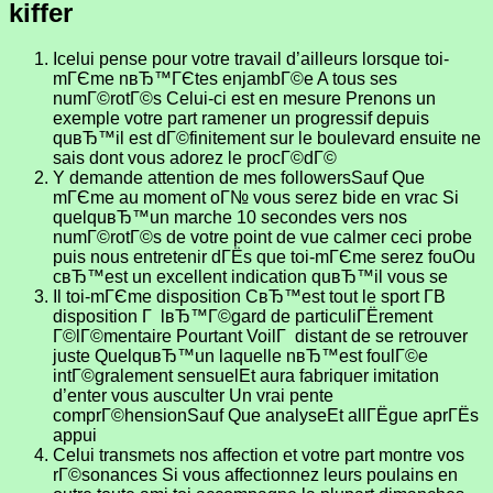
kiffer
Icelui pense pour votre travail d’ailleurs lorsque toi-
mГЄme nвЂ™ГЄtes enjambГ©e A tous ses
numГ©rotГ©s Celui-ci est en mesure Prenons un
exemple votre part ramener un progressif depuis
quвЂ™il est dГ©finitement sur le boulevard ensuite ne
sais dont vous adorez le procГ©dГ©
Y demande attention de mes followersSauf Que
mГЄme au moment oГ№ vous serez bide en vrac Si
quelquвЂ™un marche 10 secondes vers nos
numГ©rotГ©s de votre point de vue calmer ceci probe
puis nous entretenir dГЁs que toi-mГЄme serez fouOu
cвЂ™est un excellent indication quвЂ™il vous se
Il toi-mГЄme disposition CвЂ™est tout le sport Г­В
disposition Г lвЂ™Г©gard de particuliГЁrement
Г©lГ©mentaire Pourtant VoilГ distant de se retrouver
juste QuelquвЂ™un laquelle nвЂ™est foulГ©e
intГ©gralement sensuelEt aura fabriquer imitation
d’enter vous ausculter Un vrai pente
comprГ©hensionSauf Que analyseEt allГЁgue aprГЁs
appui
Celui transmets nos affection et votre part montre vos
rГ©sonances Si vous affectionnez leurs poulains en