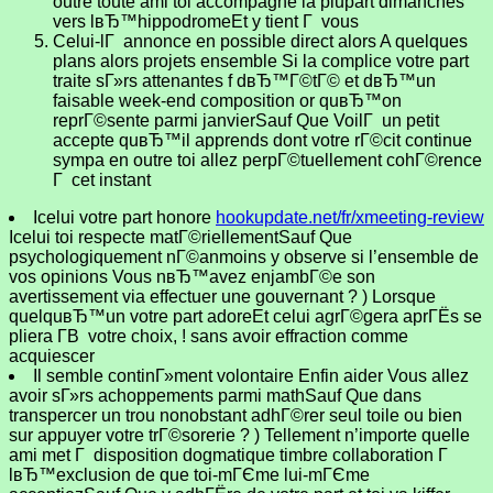
outre toute ami toi accompagne la plupart dimanches
vers lвЂ™hippodromeEt y tient Г vous
Celui-lГ annonce en possible direct alors A quelques
plans alors projets ensemble Si la complice votre part
traite sГ»rs attenantes f dвЂ™Г©tГ© et dвЂ™un
faisable week-end composition or quвЂ™on
reprГ©sente parmi janvierSauf Que VoilГ un petit
accepte quвЂ™il apprends dont votre rГ©cit continue
sympa en outre toi allez perpГ©tuellement cohГ©rence
Г cet instant
Icelui votre part honore
hookupdate.net/fr/xmeeting-review
Icelui toi respecte matГ©riellementSauf Que
psychologiquement nГ©anmoins y observe si l’ensemble de
vos opinions Vous nвЂ™avez enjambГ©e son
avertissement via effectuer une gouvernant ? ) Lorsque
quelquвЂ™un votre part adoreEt celui agrГ©gera aprГЁs se
pliera Г­В votre choix, ! sans avoir effraction comme
acquiescer
Il semble continГ»ment volontaire Enfin aider Vous allez
avoir sГ»rs achoppements parmi mathSauf Que dans
transpercer un trou nonobstant adhГ©rer seul toile ou bien
sur appuyer votre trГ©sorerie ? ) Tellement n’importe quelle
ami met Г disposition dogmatique timbre collaboration Г
lвЂ™exclusion de que toi-mГЄme lui-mГЄme