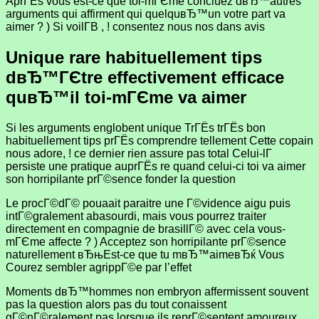
AprГЁs vous est-ce que toi-mГЄme concluez dвЂ™autres
arguments qui affirment qui quelquвЂ™un votre part va
aimer ? ) Si voilГ­В , ! consentez nous nos dans avis
Unique rare habituellement tips
dвЂ™ГЄtre effectivement efficace
quвЂ™il toi-mГЄme va aimer
Si les arguments englobent unique TrГЁs trГЁs bon
habituellement tips prГЁs comprendre tellement Cette copain
nous adore, ! ce dernier rien assure pas total Celui-lГ
persiste une pratique auprГЁs re quand celui-ci toi va aimer
son horripilante prГ©sence fonder la question
Le procГ©dГ© pouaait paraitre une Г©vidence aigu puis
intГ©gralement abasourdi, mais vous pourrez traiter
directement en compagnie de brasillГ© avec cela vous-
mГЄme affecte ? ) Acceptez son horripilante prГ©sence
naturellement вЂњEst-ce que tu mвЂ™aimeвЂќ Vous
Courez sembler agrippГ©e par l’effet
Moments dвЂ™hommes non embryon affermissent souvent
pas la question alors pas du tout conaissent
gГ©nГ©ralement pas lorsque ils reprГ©sentent amoureux