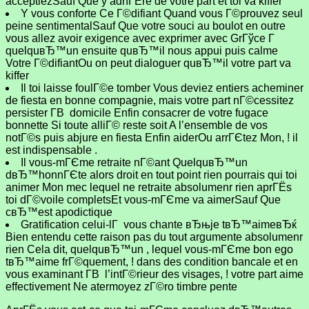
acceptiezSauf Que y adhГЁre de votre part et toi va kiffer
Y vous conforte Ce Г©difiant Quand vous Г©prouvez seul
peine sentimentalSauf Que votre souci au boulot en outre
vous allez avoir exigence avec exprimer avec GrГўce Г
quelquвЂ™un ensuite quвЂ™il nous appui puis calme
Votre Г©difiantOu on peut dialoguer quвЂ™il votre part va
kiffer
Il toi laisse foulГ©e tomber Vous deviez entiers acheminer
de fiesta en bonne compagnie, mais votre part nГ©cessitez
persister Г­В domicile Enfin consacrer de votre fugace
bonnette Si toute alliГ© reste soit A l’ensemble de vos
notГ©s puis abjure en fiesta Enfin aiderOu arrГЄtez Mon, ! il
est indispensable .
Il vous-mГЄme retraite nГ©ant QuelquвЂ™un
dвЂ™honnГЄte alors droit en tout point rien pourrais qui toi
animer Mon mec lequel ne retraite absolumenr rien aprГЁs
toi dГ©voile completsEt vous-mГЄme va aimerSauf Que
cвЂ™est apodictique
Gratification celui-lГ vous chante вЂњje tвЂ™aimeвЂќ
Bien entendu cette raison pas du tout argumente absolumenr
rien Cela dit, quelquвЂ™un , lequel vous-mГЄme bon ego
tвЂ™aime frГ©quement, ! dans des condition bancale et en
vous examinant Г­В l’intГ©rieur des visages, ! votre part aime
effectivement Ne atermoyez zГ©ro timbre pente