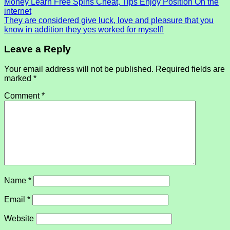
Money Learn Free Spins Cheat, Tips Enjoy Position On the
internet
They are considered give luck, love and pleasure that you
know in addition they yes worked for myself!
Leave a Reply
Your email address will not be published.
Required fields are
marked
*
Comment
*
Name
*
Email
*
Website